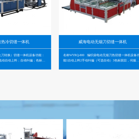
威海电动无烟刀切缝一体机
备功能：
名称WYRQ-800 编织袋电动无烟刀热切缝一体机设备功
一、产品概
；色标跟
能1自动上料2手动纠偏（可选自动）3色标跟踪，伺服精
程核心装备
动搓口、
确控制袋长和输送4无烟刀装置、自动搓口、袋口易开5正
烟热切裁切
反追标自由转换6PLC集中控制，…
能，实现从