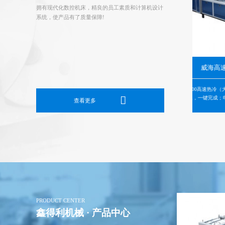
拥有现代化数控机床，精良的员工素质和计算机设计
系统，使产品有了质量保障!
织袋电动切套缝印收一体机
威海高速热冷切缝一体机
缝印收一体机性能及特点：1、本机采用
GRLQF800高速热冷（大刀转换）切缝一体机设
控制，触摸屏操作,伺服驱动。2、PE膜自
热冷转换，一键完成；电动自动上料；自动纠偏
查看更多
织袋热切且双脱口，自动穿套PE膜，PE
踪，伺服精确控制袋长和输送；无烟刀装置、自
、配前后搓口加左右双搓口…
袋口易开；正反追标自由转换；PLC集中控制…
PRODUCT CENTER
鑫得利机械 · 产品中心