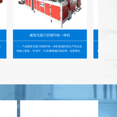
威海无烟刀切缝印收一体机
威海无烟切缝一体机
述无烟刀切缝印收一体机是编织袋生产的全流
一、产品概述无烟切缝一体机是编织袋后道
，专为PP、PE及覆膜编织袋定制，创新整合无
备，专为PP、PE及覆膜编织袋定制，创新
、自动化缝纫、精准印刷与智能收料四大功
切与自动化缝纫技术，实现筒布上料、自动
筒布上料、…
切至缝底收料的全流程一体化作业。…