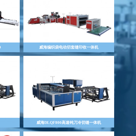
0
威海编织袋电动切套缝印收一体机
威海DLQF800高速钝刀冷切缝一体机