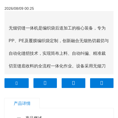
2026/08/09 00:25
无烟切缝一体机
是编织袋后道加工的核心装备，专为
PP、PE及覆膜编织袋定制，创新融合无烟热切裁切与
自动化缝纫技术，实现筒布上料、自动纠偏、精准裁
切至缝底收料的全流程一体化作业。设备采用无烟刀
头与智能缝纫系统联动设计，裁切时以瞬时高温完成
切割并同步热熔封边，内置负压净化模块可彻底吸附
产品详情
加工中产生的微量气体，全程无烟雾、无异味。