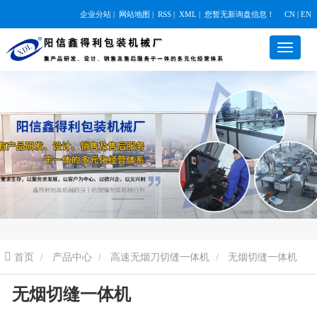
企业分站
|
网站地图
|
RSS
|
XML
|
您暂无新询盘信息！
CN | EN
首页
产品中心
高速无烟刀切缝一体机
无烟切缝一体机
无烟切缝一体机