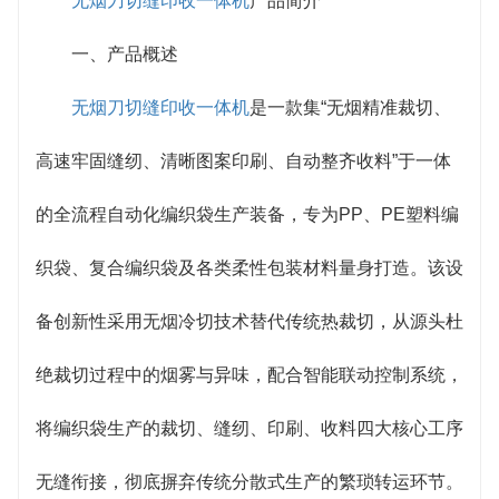
无烟刀切缝印收一体机
产品简介
纫、印刷、收料四大工序高度集成，无需人工转运半
一、产品概述
成品，生产流程显著缩短。配备智能连续送料系统与
无烟刀切缝印收一体机
是一款集“无烟精准裁切、
自动接料装置，可实现24小时不间断生产，单台设备
高速牢固缝纫、清晰图案印刷、自动整齐收料”于一体
成品加工效率高，较分散式生产线综合效率大幅提
的全流程自动化编织袋生产装备，专为PP、PE塑料编
升，显著降低人力投入成本。
织袋、复合编织袋及各类柔性包装材料量身打造。该设
3. 精准联动控制，品质稳定可控：搭载工业级
备创新性采用无烟冷切技术替代传统热裁切，从源头杜
PLC中央控制系统，联动CCD视觉定位、伺服送料及
绝裁切过程中的烟雾与异味，配合智能联动控制系统，
智能张力调节模块，实现各工序参数实时同步。印刷
将编织袋生产的裁切、缝纫、印刷、收料四大核心工序
套印精准，图案清晰不掉色；缝纫线迹均匀紧密，断
无缝衔接，彻底摒弃传统分散式生产的繁琐转运环节。