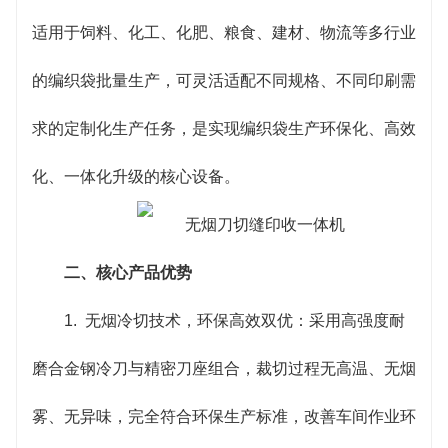
线、浮线自动报警；收料采用分层整齐码放设计，成
适用于饲料、化工、化肥、粮食、建材、物流等多行业
品合格率极高，保障批量生产的一致性。
的编织袋批量生产，可灵活适配不同规格、不同印刷需
4. 灵活适配广泛，定制化能力强：支持多规格裁
求的定制化生产任务，是实现编织袋生产环保化、高效
切尺寸调节，可实现平口、斜口等多种裁切样式，印
化、一体化升级的核心设备。
刷系统兼容多色定制，适配普通编织袋、覆膜编织
袋、吨袋基材等不同材质。设备配备大尺寸彩色触摸
二、核心产品优势
屏，参数预设、规格切换一键完成，内置常用规格记
1. 无烟冷切技术，环保高效双优：采用高强度耐
忆功能，换产调试便捷快速。
磨合金钢冷刀与精密刀座组合，裁切过程无高温、无烟
5. 节能耐用省心，运维成本优化：采用节能伺服
雾、无异味，完全符合环保生产标准，改善车间作业环