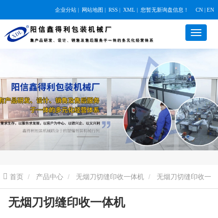
企业分站
|
网站地图
|
RSS
|
XML
|
您暂无新询盘信息！
CN | EN
首页
产品中心
无烟刀切缝印收一体机
无烟刀切缝印收一
无烟刀切缝印收一体机
体机