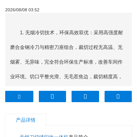
2026/08/08 03:52
1. 无烟冷切技术，环保高效双优：采用高强度耐
磨合金钢冷刀与精密刀座组合，裁切过程无高温、无
烟雾、无异味，完全符合环保生产标准，改善车间作
业环境。切口平整光滑、无毛茬焦边，裁切精度高，
较传统热裁切切口强度显著提升，有效减少后续缝纫
漏料、包装破损等问题，同时冷刀使用寿命长，刀具
产品详情
更换成本大幅降低。
2. 全流程一体化，产能大幅跃升：将裁切、缝