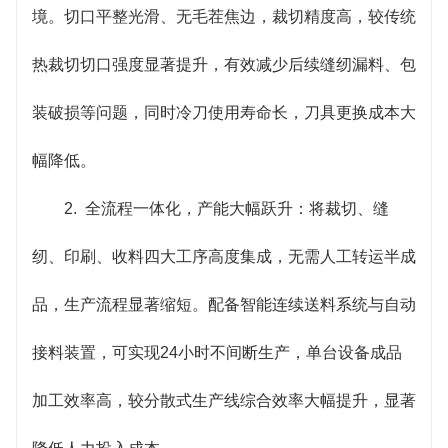
电机与智能变频技术，整机能耗较传统多设备组合显
境。切口平整光滑、无毛茬焦边，裁切精度高，较传统
著降低；印刷系统配备油墨循环回收装置，油墨利用
热裁切切口强度显著提升，有效减少后续缝纫漏料、包
率高；机身采用高强度钢材焊接，关键部件选用优质
装破损等问题，同时冷刀使用寿命长，刀具更换成本大
品牌，故障率低。日常维护仅需定期清洁墨路、润滑
幅降低。
传动部件，维护成本较传统生产线大幅降低。
2. 全流程一体化，产能大幅跃升：将裁切、缝
纫、印刷、收料四大工序高度集成，无需人工转运半成
品，生产流程显著缩短。配备智能连续送料系统与自动
接料装置，可实现24小时不间断生产，单台设备成品
加工效率高，较分散式生产线综合效率大幅提升，显著