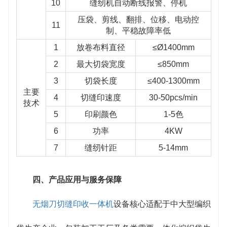
10
缝纫机自动断线报警、停机
压袋、剪线、翻排、位移、电动控
11
制、平稳故障率低
1
放卷布料直径
≤Ø1400mm
2
最大切袋宽度
≤850mm
3
切袋长度
≤400-1300mm
主要
4
切缝印速度
30-50pcs/min
技术
5
印刷颜色
1-5色
6
功率
4KW
7
缝纫针距
5-14mm
四、产品应用与服务保障
无烟刀切缝印收一体机
设备核心适配于中大型编织