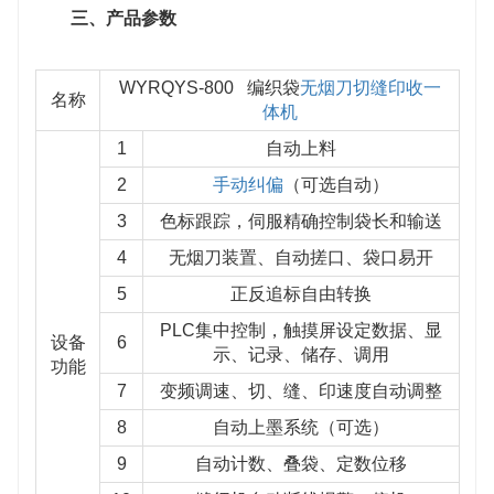
三、产品参数
WYRQYS-800 编织袋
无烟刀切缝印收一
名称
体机
1
自动上料
2
手动纠偏
（可选自动）
3
色标跟踪，伺服精确控制袋长和输送
4
无烟刀装置、自动搓口、袋口易开
5
正反追标自由转换
PLC集中控制，触摸屏设定数据、显
设备
6
示、记录、储存、调用
功能
7
变频调速、切、缝、印速度自动调整
8
自动上墨系统（可选）
9
自动计数、叠袋、定数位移