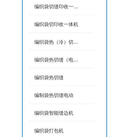
编织袋切缝印收一体机
编织袋切印收一体机
编织袋热（冷）切印收一体机
编织袋热切缝（电动）
编织袋热切缝
编制袋热切缝电动
编织袋智能缝边机
编织袋打包机