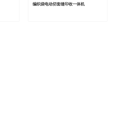
编织袋电动切套缝印收一体机
编织袋电动切套缝印收一体机
现在联系