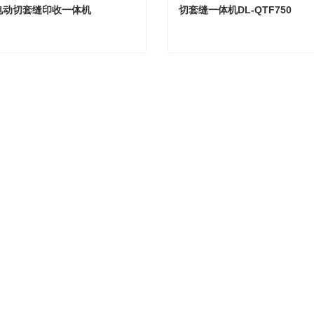
电动切套缝印收一体机
切套缝一体机DL-QTF750
电动切套缝印收一体机
切套缝一体机DL-QTF750
系
现在联系