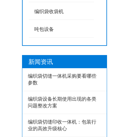
编织袋收袋机
吨包设备
新闻资讯
编织袋切缝一体机采购要看哪些
参数
编织袋设备长期使用出现的各类
问题整改方案
编织袋切缝印收一体机：包装行
业的高效升级核心