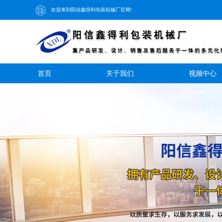
欢迎来到阳信鑫得利包装机械厂官网!
首页
关于我们
视频中心