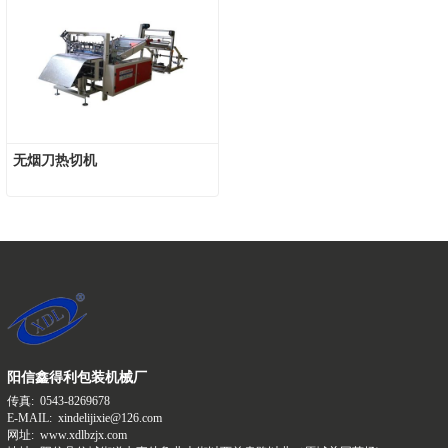
无烟刀热切机
阳信鑫得利包装机械厂
传真:
0543-8269678
E-MAIL:
xindelijixie@126.com
网址:
www.xdlbzjx.com