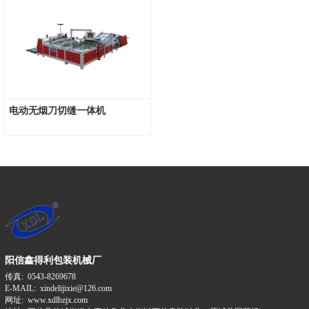
电动无烟刀切缝一体机
阳信鑫得利包装机械厂
传真:
0543-8269678
E-MAIL:
xindelijixie@126.com
网址:
www.xdlbzjx.com