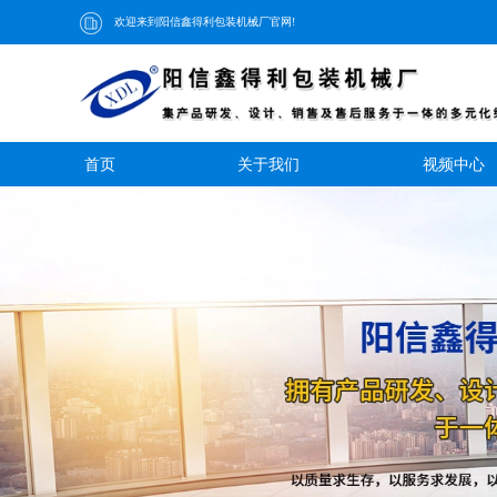
欢迎来到阳信鑫得利包装机械厂官网!
首页
关于我们
视频中心