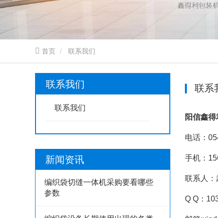
首页
联系我们
联系我们
联系
联系我们
阳信鑫得
电话：054
手机：156
新闻资讯
联系人：
编织袋切缝一体机采购要看哪些
参数
Q Q：103