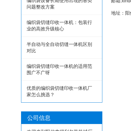
编织袋设备长期使用出现的各类
邮箱:xinde
问题整改方案
地址：阳
编织袋切缝印收一体机：包装行
业的高效升级核心
半自动与全自动切缝一体机区别
对比
编织袋切缝印收一体机的适用范
围广不广呀
优质的编织袋切缝印收一体机厂
家怎么挑选？
公司信息