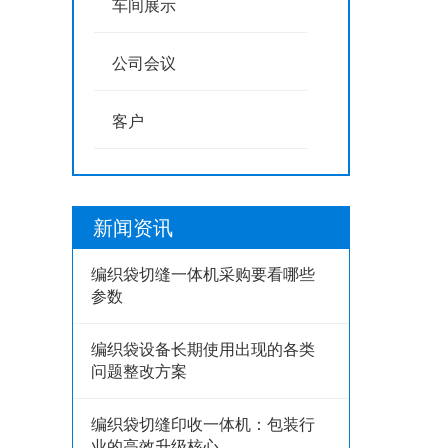
车间展示
公司会议
客户
新闻资讯
编织袋切缝一体机采购要看哪些
参数
编织袋设备长期使用出现的各类
问题整改方案
编织袋切缝印收一体机：包装行
业的高效升级核心