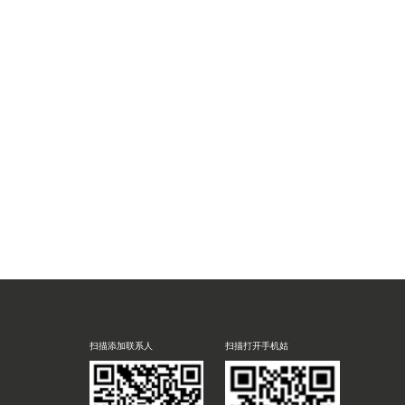
扫描添加联系人
扫描打开手机姑