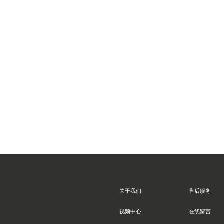
关于我们
售后服务
视频中心
在线留言