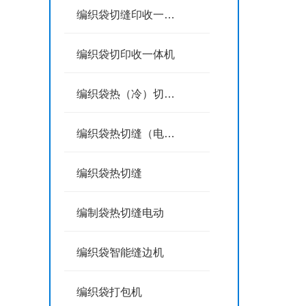
编织袋切缝印收一体机
编织袋切印收一体机
编织袋热（冷）切印收一体机
编织袋热切缝（电动）
编织袋热切缝
编制袋热切缝电动
编织袋智能缝边机
编织袋打包机