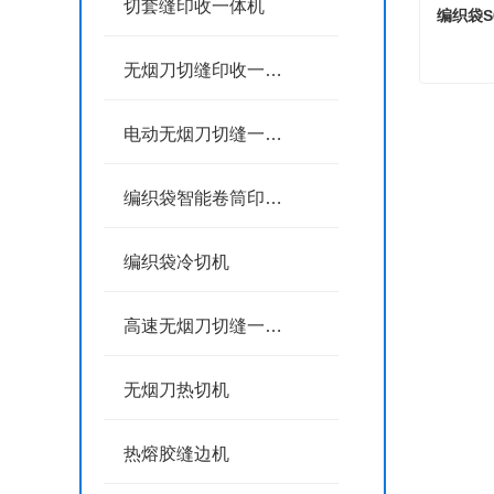
切套缝印收一体机
编织袋S
无烟刀切缝印收一体机
编织袋S
电动无烟刀切缝一体机
现在联
编织袋智能卷筒印刷机
编织袋冷切机
高速无烟刀切缝一体机
无烟刀热切机
热熔胶缝边机