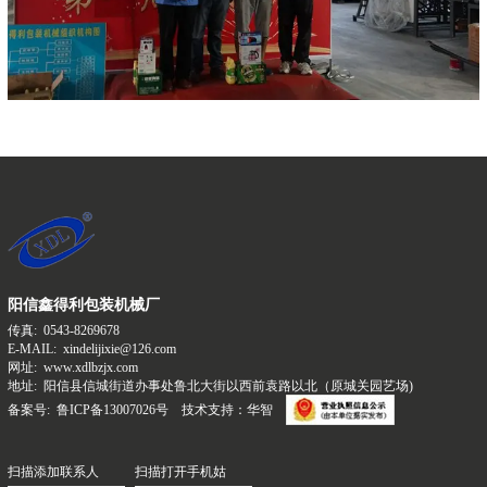
阳信鑫得利包装机械厂
传真:
0543-8269678
E-MAIL:
xindelijixie@126.com
网址:
www.xdlbzjx.com
地址:
阳信县信城街道办事处鲁北大街以西前袁路以北（原城关园艺场)
备案号:
鲁ICP备13007026号
技术支持：华智
扫描添加联系人
扫描打开手机姑