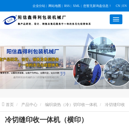
企业分站
|
网站地图
|
RSS
|
XML
|
您暂无新询盘信息！
CN | EN
首页
产品中心
编织袋热（冷）切印收一体机
冷切缝印收
冷切缝印收一体机（横印）
一体机（横印）