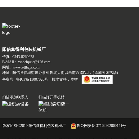
阳信鑫得利包装机械厂
传真:
0543-8269678
E-MAIL:
xindelijixie@126.com
网址:
www.xdlbzjx.com
地址:
阳信县信城街道办事处鲁北大街以西前袁路以北（原城关园艺场)
备案号:
鲁ICP备13007026号
技术支持：华智
扫描添加联系人
扫描打开手机姑
版权所有©2019
阳信鑫得利包装机械厂
鲁公网安备 37162202000141号